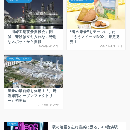
神奈川県のニュース
神奈川県のニュース
「川崎工場夜景撮影会」開
“春の鎌倉”をテーマにした
催。普段は立ち入れない特別
「うさスイーツBOX」限定発
なスポットから撮影
売！
2026年3月29日
2025年1月23日
神奈川県のニュース
産業の最前線を体感！「川崎
臨海部オープンファクトリ
ー」初開催
2026年1月29日
駅の喧騒を忘れ音楽に浸る。JR横浜駅