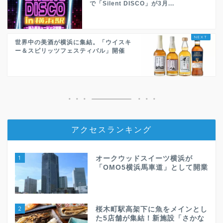
で「Silent DISCO」が3月...
世界中の美酒が横浜に集結。「ウイスキ
ー＆スピリッツフェスティバル」開催
アクセスランキング
1
オークウッドスイーツ横浜が
「OMO5横浜馬車道」として開業
2
桜木町駅高架下に魚をメインとし
た5店舗が集結！新施設「さかな