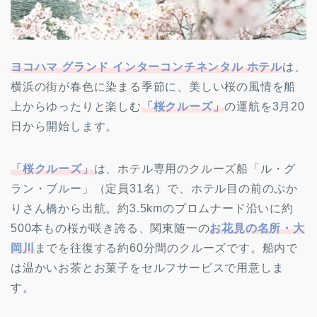
ヨコハマ グランド インターコンチネンタル ホテル
は、
横浜の街が春色に染まる季節に、美しい桜の風情を船
上からゆったりと楽しむ
「桜クルーズ」
の運航を3月20
日から開始します。
「桜クルーズ」
は、ホテル専用のクルーズ船「ル・グ
ラン・ブルー」（定員31名）で、ホテル目の前のぷか
りさん橋から出航。約3.5kmのプロムナード沿いに約
500本もの桜が咲き誇る、関東随一の
お花見の名所・大
岡川
までを往復する約60分間のクルーズです。船内で
は温かいお茶とお菓子をセルフサービスで用意しま
す。