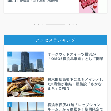
MEAT」が横浜・山下埠頭で初開催！
アクセスランキング
1
オークウッドスイーツ横浜が
「OMO5横浜馬車道」として開業
2
桜木町駅高架下に魚をメインとし
た5店舗が集結！新施設「さかな
まち」OPEN
3
横浜市役所31階「レセプション
ルーム」から絶景を！期間限定で