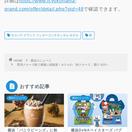
詳細は
https://www.icyokohama-
grand.com/offer/detail.php?oid=48
で確認できます。
ヨコハマ グランド インターコンチネンタル ホテル
桜
HOME
横浜のニュース
専用クルーズ船で優雅に桜観賞！ホテルの「桜クルーズ」運行 3/20～
おすすめ記事
横浜のニュース
横浜のニュース
横浜「バニラビーンズ」に秋
横浜DeNAベイスターズ パブ