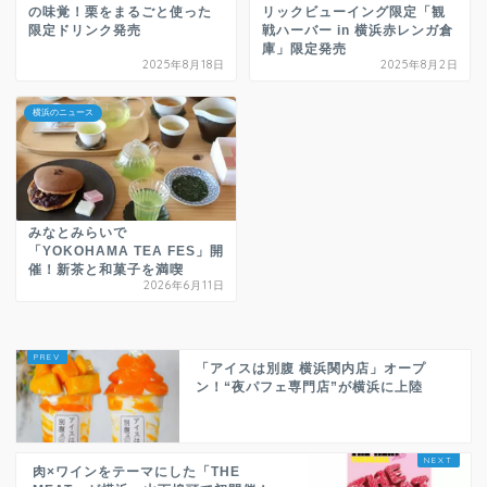
の味覚！栗をまるごと使った
リックビューイング限定「観
限定ドリンク発売
戦ハーバー in 横浜赤レンガ倉
庫」限定発売
2025年8月18日
2025年8月2日
横浜のニュース
みなとみらいで
「YOKOHAMA TEA FES」開
催！新茶と和菓子を満喫
2026年6月11日
「アイスは別腹 横浜関内店」オープ
ン！“夜パフェ専門店”が横浜に上陸
肉×ワインをテーマにした「THE