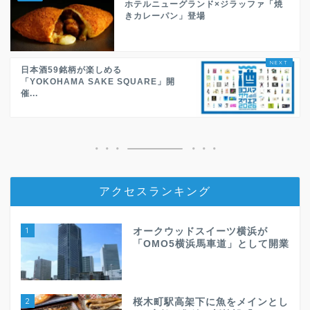
ホテルニューグランド×ジラッファ「焼
きカレーパン」登場
日本酒59銘柄が楽しめる
「YOKOHAMA SAKE SQUARE」開
催...
アクセスランキング
1
オークウッドスイーツ横浜が
「OMO5横浜馬車道」として開業
2
桜木町駅高架下に魚をメインとし