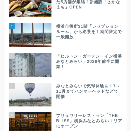
た5店舗が集結！新施設「さかな
まち」OPEN
3
横浜市役所31階「レセプション
ルーム」から絶景を！期間限定で
一般開放
4
「ヒルトン・ガーデン・イン横浜
みなとみらい」2026年前半に開
業！
5
みなとみらいで気球体験を！7～
11月までハンマーヘッドなどで
開催
6
ブリュワリーレストラン「THE
BLISS」横浜みなとみらいエリア
にオープン