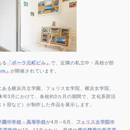
ある
「ポーラ元町ビル」
で、近隣の私立中・高校が部
eum」
が開催されています。
にある横浜共立学園、フェリス女学院、横浜女学院、
来年3月にかけて、各校約3カ月の期間で、文化系部活
スト部など）が制作した作品を展示します。
学園中学校・高等学校
が4月～6月、
フェリス女学院中