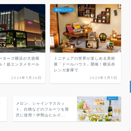
横浜のニュース
ーターズ横浜が大規模
ミニチュアの世界が楽しめる美術
ル！超エンタメモール
展「ドールハウス」開催！横浜赤
レンガ倉庫で
2024年3月26日
2024年3月5日
特
メロン、シャインマスカッ
タ
ト、白桃などのフルーツを贅
沢に使用！伊勢山ヒルズ...