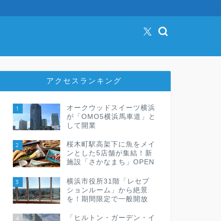
アクセスランキング
オークウッドスイーツ横浜
1
が「OMO5横浜馬車道」と
して開業
桜木町駅高架下に魚をメイ
2
ンとした5店舗が集結！新
施設「さかなまち」OPEN
横浜市役所31階「レセプ
3
ションルーム」から絶景
を！期間限定で一般開放
「ヒルトン・ガーデン・イ
4