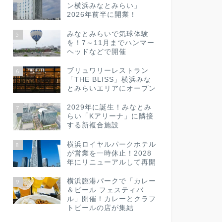
ン横浜みなとみらい」
2026年前半に開業！
みなとみらいで気球体験
5
を！7～11月までハンマー
ヘッドなどで開催
ブリュワリーレストラン
6
「THE BLISS」横浜みな
とみらいエリアにオープン
2029年に誕生！みなとみ
7
らい「Kアリーナ」に隣接
する新複合施設
横浜ロイヤルパークホテル
8
が営業を一時休止！2028
年にリニューアルして再開
横浜臨港パークで「カレー
9
＆ビール フェスティバ
ル」開催！カレーとクラフ
トビールの店が集結