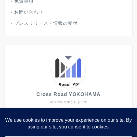
・
免責事項
・
お問い合わせ
・
プレスリリース・情報の受付
Cross Road YOKOHAMA
横浜の街全体が好きです
大きなイベントや施設だけではなく、キラリと光るよう
なトピックスも発信していきたいと思ってします。
2006年から2022年まで、西区や中区で生活していまし
た。2023年に転職で関西へ。横浜は元々大好きな街で
したが、いざ離れてみるとその良さが一層分かりまし