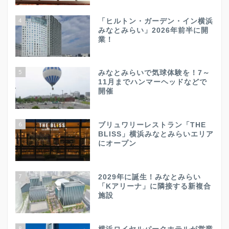
4
「ヒルトン・ガーデン・イン横浜
みなとみらい」2026年前半に開
業！
5
みなとみらいで気球体験を！7～
11月までハンマーヘッドなどで
開催
6
ブリュワリーレストラン「THE
BLISS」横浜みなとみらいエリア
にオープン
7
2029年に誕生！みなとみらい
「Kアリーナ」に隣接する新複合
施設
8