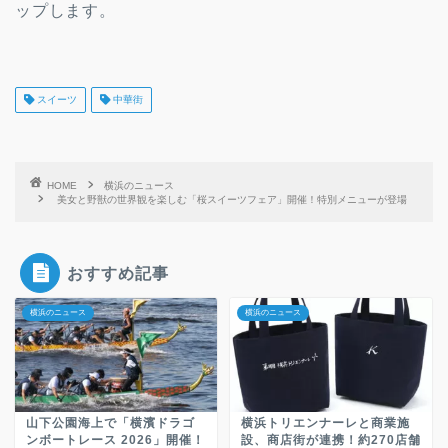
ップします。
スイーツ
中華街
HOME
横浜のニュース
美女と野獣の世界観を楽しむ「桜スイーツフェア」開催！特別メニューが登場
おすすめ記事
横浜のニュース
横浜のニュース
山下公園海上で「横濱ドラゴ
横浜トリエンナーレと商業施
ンボートレース 2026」開催！
設、商店街が連携！約270店舗