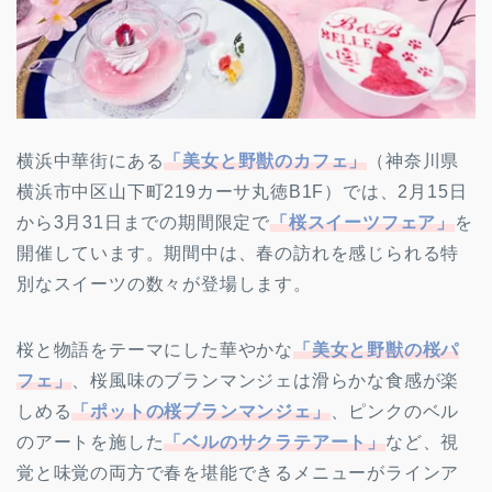
横浜中華街にある
「美女と野獣のカフェ」
（神奈川県
横浜市中区山下町219カーサ丸徳B1F）では、2月15日
から3月31日までの期間限定で
「桜スイーツフェア」
を
開催しています。期間中は、春の訪れを感じられる特
別なスイーツの数々が登場します。
桜と物語をテーマにした華やかな
「美女と野獣の桜パ
フェ」
、桜風味のブランマンジェは滑らかな食感が楽
しめる
「ポットの桜ブランマンジェ」
、ピンクのベル
のアートを施した
「ベルのサクラテアート」
など、視
覚と味覚の両方で春を堪能できるメニューがラインア