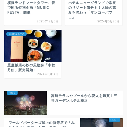
横浜ランドマークタワー、音
ホテルニューグランドで常夏
で彩る特別企画「MUSIC
のリゾート気分を！太陽の恵
FESTA」開催
みを味わう「マンゴーパフ
ェ」
2025年12月3日
2024年5月20日
横浜のニュース
重慶飯店の秋の風物詩「中秋
月餅」販売開始！
2024年8月14日
高層テラスやプールから花火を鑑賞！三
井ガーデンホテル横浜
ワールドポーターズ屋上の特等席で「み