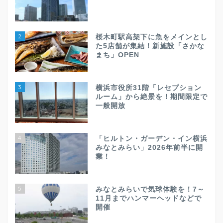
2
桜木町駅高架下に魚をメインとし
た5店舗が集結！新施設「さかな
まち」OPEN
3
横浜市役所31階「レセプション
ルーム」から絶景を！期間限定で
一般開放
4
「ヒルトン・ガーデン・イン横浜
みなとみらい」2026年前半に開
業！
5
みなとみらいで気球体験を！7～
11月までハンマーヘッドなどで
開催