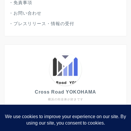
・
免責事項
・
お問い合わせ
・
プレスリリース・情報の受付
Cross Road YOKOHAMA
横浜の街全体が好きです
大きなイベントや施設だけではなく、キラリと光るよう
なトピックスも発信していきたいと思ってします。
2006年から2022年まで、西区や中区で生活していまし
た。2023年に転職で関西へ。横浜は元々大好きな街で
したが、いざ離れてみるとその良さが一層分かりまし