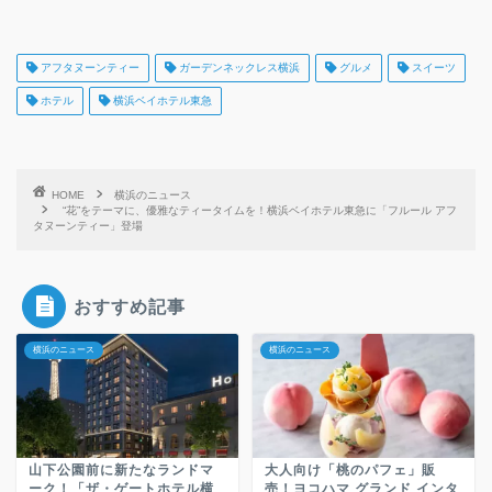
アフタヌーンティー
ガーデンネックレス横浜
グルメ
スイーツ
ホテル
横浜ベイホテル東急
HOME
横浜のニュース
“花”をテーマに、優雅なティータイムを！横浜ベイホテル東急に「フルール アフ
タヌーンティー」登場
おすすめ記事
横浜のニュース
横浜のニュース
山下公園前に新たなランドマ
大人向け「桃のパフェ」販
ーク！「ザ・ゲートホテル横
売！ヨコハマ グランド インタ