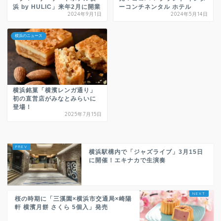
浜 by HULIC」来年2月に開業
ーコンチネンタル ホテル
2024年9月1日
2024年5月14日
横浜のニュース
横浜銘菓「横濱レンガ通り」
初の直営店がみなとみらいに
登場！
2025年7月15日
横浜駅構内で「ジャズライブ」3月15日
に開催！エキナカで生演奏
桜の時期に「三溪園×横浜市交通局×崎陽
軒 横濱月餅 さくら 5個入」発売