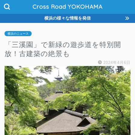
Cross Road YOKOHAMA
横浜の様々な情報を発信
横浜のニュース
「三溪園」で新緑の遊歩道を特別開
放！古建築の絶景も
2024年4月6日