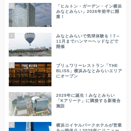
4
「ヒルトン・ガーデン・イン横浜
みなとみらい」2026年前半に開
業！
5
みなとみらいで気球体験を！7～
11月までハンマーヘッドなどで
開催
6
ブリュワリーレストラン「THE
BLISS」横浜みなとみらいエリア
にオープン
7
2029年に誕生！みなとみらい
「Kアリーナ」に隣接する新複合
施設
8
横浜ロイヤルパークホテルが営業
を一時休止！2028年にリニュー