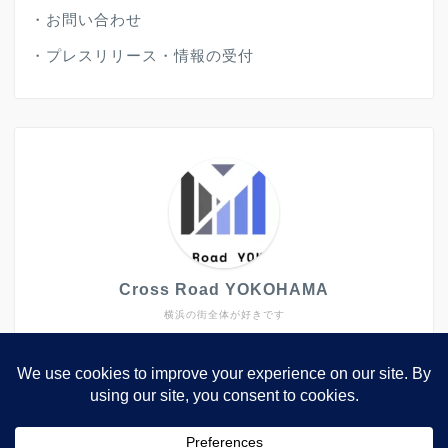
・
お問い合わせ
・
プレスリリース・情報の受付
Cross Road YOKOHAMA
横浜の街全体が好きです
大きなイベントや施設だけではなく、キラリと光るよう
なトピックスも発信していきたいと思ってします。
2006年から2022年まで、西区や中区で生活していまし
た。2023年に転職で関西へ。横浜は元々大好きな街で
したが、いざ離れてみるとその良さが一層分かりまし
た。2024年に再び横浜へ戻ってきました。