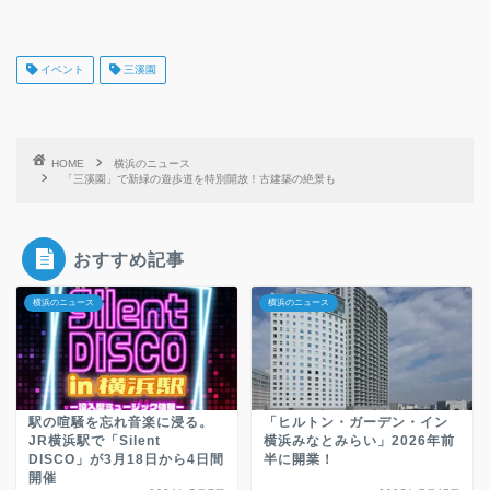
イベント
三溪園
HOME
横浜のニュース
「三溪園」で新緑の遊歩道を特別開放！古建築の絶景も
おすすめ記事
横浜のニュース
横浜のニュース
駅の喧騒を忘れ音楽に浸る。
「ヒルトン・ガーデン・イン
JR横浜駅で「Silent
横浜みなとみらい」2026年前
DISCO」が3月18日から4日間
半に開業！
開催