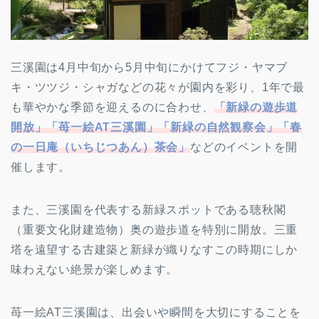
三溪園は4月中旬から5月中旬にかけてフジ・ヤマブ
キ・ツツジ・シャガなどの花々が園内を彩り、1年で最
も華やかな季節を迎えるのに合わせ、
「新緑の遊歩道
開放」「苺一絵AT三溪園」「新緑の自然観察会」「春
の一日庵（いちじつあん）茶会」
などのイベントを開
催します。
また、三溪園を代表する新緑スポットである聴秋閣
（重要文化財建造物）奥の遊歩道を特別に開放。三重
塔を遠望する古建築と新緑が織りなすこの時期にしか
味わえない絶景が楽しめます。
苺一絵AT三溪園は、出会いや瞬間を大切にすることを